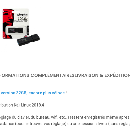
NFORMATIONS COMPLÉMENTAIRES
LIVRAISON & EXPÉDITIO
a version 32GB, encore plus véloce
!
ibution Kali Linux 2018.4
églage du clavier, du bureau, wifi, etc…) restent enregistrés même aprè
stance (pour retrouver vos réglage) ou une session « live » (sans réglag