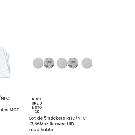
D/NFC
Carte supplém
RUPT
D
d’une duplicat
URE D
E STO
bles MCT
bluecar
CK
Lot de 5 stickers RFID/NFC
79,
13,56Mhz 1K avec UID
Vous avez comm
modifiable
service de copie 