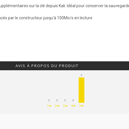
lémentaires sur la clé depuis Kali. Idéal pour conserver la sauvegarde 
ncés par le constructeur jusqu’à 100Mo/s en lecture
AVIS À PROPOS DU PRODUIT
4
0
0
0
0
1★
2★
3★
4★
5★