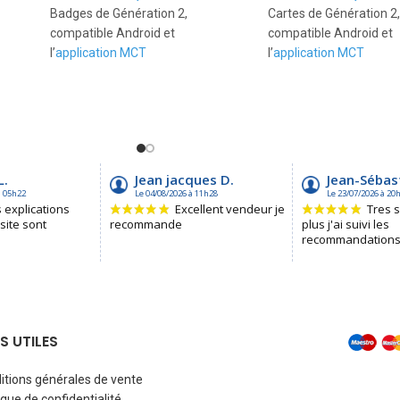
Badges de Génération 2,
Cartes de Génération 2
compatible Android et
compatible Android et
l’
application MCT
l’
application MCT
Ce lot de 3 badges RFID/NFC a la
Ce lot de 3 cartes RFID/
 la
particularité de posséder un UID
particularité de posséd
ID
modifiable (le block 0 est
modifiable (le block 0 e
réinscriptible) ce qui permet de
réinscriptible) ce qui p
réaliser des copies parfaites de
réaliser des copies parf
de
badge RFID/NFC. Contrairement
badge RFID/NFC. Contr
de
aux badges avec UID modifiables
aux badges et cartes a
de première génération, il est
modifiables de premièr
possible de changer l’UID de ceux-
génération, il est possi
ent
ci via l’application MCT sous
changer l’UID de ceux-ci
les
Android.
l’application MCT sous 
eux-
NS UTILES
itions générales de vente
ique de confidentialité