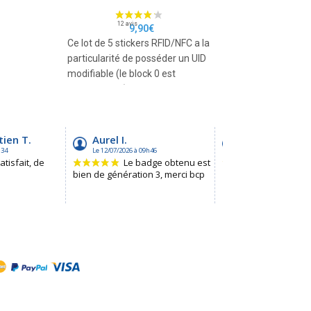
,
et souhaitez obt
9,90
€
supplémentaires 
Ce lot de 5 stickers RFID/NFC a la
avantageux ? Ce p
particularité de posséder un UID
pour vous !
NFC a la
modifiable (le block 0 est
er un UID
réinscriptible) ce
st
ermet de
aites de
airement
vec UID
e
ble de
 via
Android.