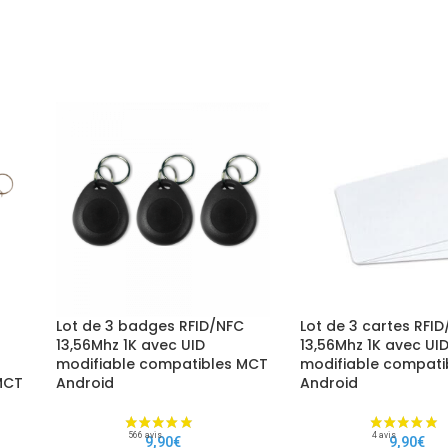
Lot de 3 badges RFID/NFC
Lot de 3 cartes RFI
13,56Mhz 1K avec UID
13,56Mhz 1K avec UI
modifiable compatibles MCT
modifiable compati
MCT
Android
Android
9,90
€
9,90
€