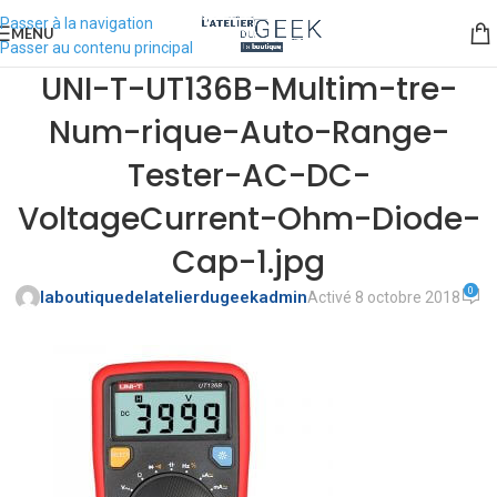
Passer à la navigation
MENU
Passer au contenu principal
UNI-T-UT136B-Multim-tre-
Num-rique-Auto-Range-
Tester-AC-DC-
VoltageCurrent-Ohm-Diode-
Cap-1.jpg
0
laboutiquedelatelierdugeekadmin
Activé 8 octobre 2018