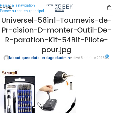
Passer à la navigation
MENU
Passer au contenu principal
Universel-58in1-Tournevis-de-
Pr-cision-D-monter-Outil-De-
R-paration-Kit-54Bit-Pilote-
pour.jpg
0
laboutiquedelatelierdugeekadmin
Activé 8 octobre 2018